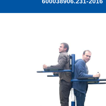
600038906.231-2016